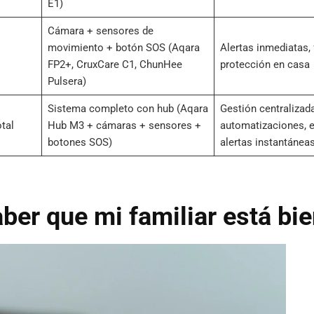
E1)
Cámara + sensores de
movimiento + botón SOS (Aqara
Alertas inmediatas, f
FP2+, CruxCare C1, ChunHee
protección en casa
Pulsera)
Sistema completo con hub (Aqara
Gestión centralizada
otal
Hub M3 + cámaras + sensores +
automatizaciones, e
botones SOS)
alertas instantánea
aber que mi familiar está bi