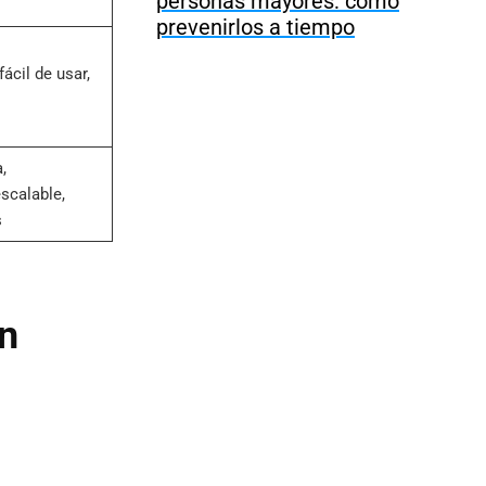
personas mayores: cómo
prevenirlos a tiempo
ácil de usar,
,
scalable,
s
en