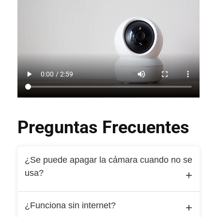
Preguntas Frecuentes
¿Se puede apagar la cámara cuando no se
usa?
Sí, la EZVIZ C6N cuenta con un modo
¿Funciona sin internet?