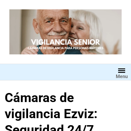
Saltar
al
contenido
Menu
Cámaras de
vigilancia Ezviz:
Seguridad 24/7