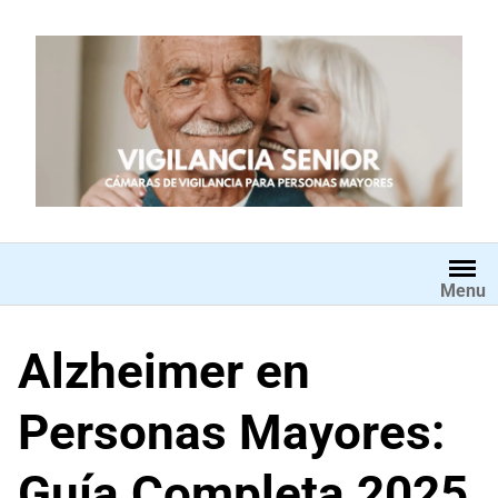
Saltar
al
contenido
Menu
Alzheimer en
Personas Mayores:
Guía Completa 2025