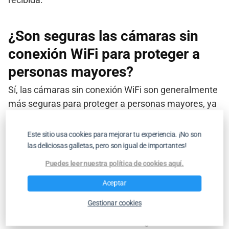
¿Son seguras las cámaras sin
conexión WiFi para proteger a
personas mayores?
Sí, las cámaras sin conexión WiFi son generalmente
más seguras para proteger a personas mayores, ya
que no están expuestas a amenazas de
ciberseguridad.
Este sitio usa cookies para mejorar tu experiencia. ¡No son
las deliciosas galletas, pero son igual de importantes!
¿Qué tipo de cámara
Puedes leer nuestra política de cookies aquí.
recomiendan para casas rurales
Aceptar
sin luz ni internet?
Gestionar cookies
Se recomienda una cámara de seguridad con