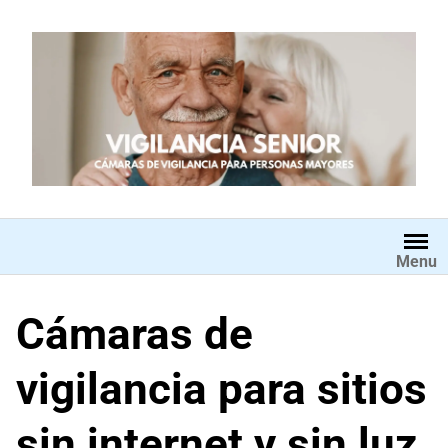
Saltar
al
contenido
Menu
Cámaras de
vigilancia para sitios
sin internet y sin luz